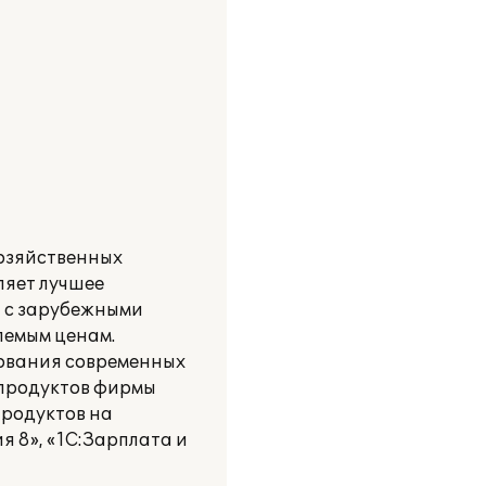
хозяйственных
ляет лучшее
я с зарубежными
лемым ценам.
зования современных
 продуктов фирмы
продуктов на
я 8», «1С:Зарплата и