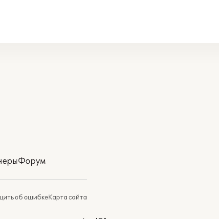
неры
Форум
ить об ошибке
Карта сайта