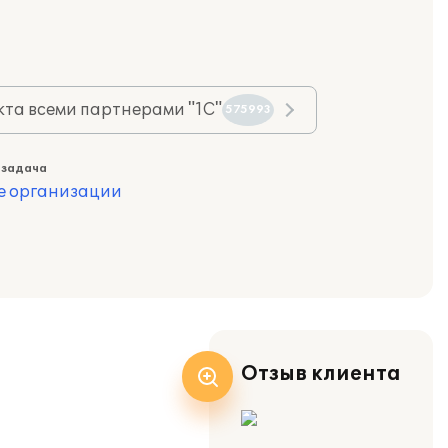
та всеми партнерами "1С"
575993
 задача
е организации
Отзыв клиента