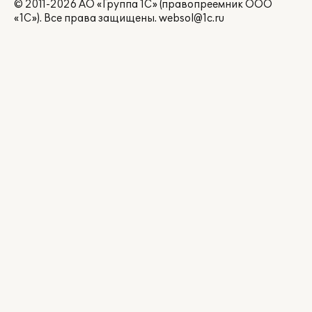
© 2011-2026 АО «Группа 1С» (правопреемник ООО
«1С»). Все права защищены.
websol@1c.ru