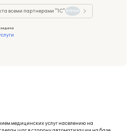
та всеми партнерами "1С"
575930
 задача
слуги
нием медицинских услуг населению на
 сделан шаг в сторону автоматизации на базе