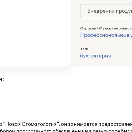
Внедрения продук
Отрасль / Функциональная
Профессиональные у
Теги
бухгалтерия
и:
р "Новая Стоматология", он занимается предоставле
ыбором программного обеспечения и в результате был