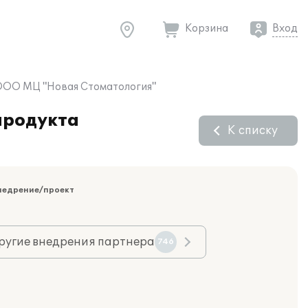
Корзина
Вход
 ООО МЦ "Новая Стоматология"
продукта
К списку
недрение/проект
ругие внедрения партнера
746