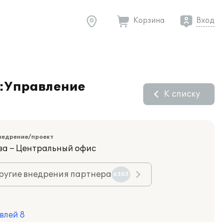
Корзина
Вход
С:Управление
К списку
недрение/проект
ва – Центральный офис
ругие внедрения партнера
6305
влей 8