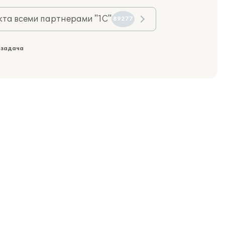
та всеми партнерами "1С"
89277
 задача