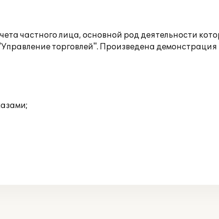
ета частного лица, основной род деятельности кото
Управление торговлей". Произведена демонстрация 
казами;