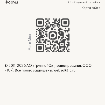
Форум
Сообщить об ошибке
Карта сайта
Мы в Max
© 2011-2026 АО «Группа 1С» (правопреемник ООО
«1С»). Все права защищены.
websol@1c.ru