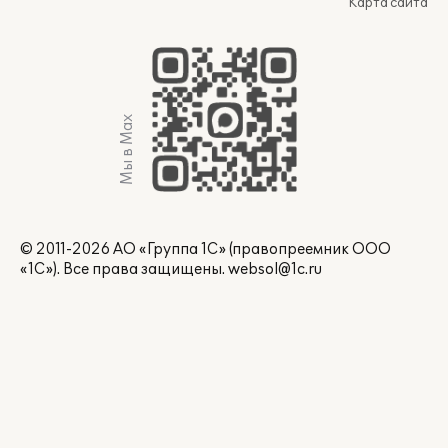
Карта сайта
Мы в Max
© 2011-2026 АО «Группа 1С» (правопреемник ООО
«1С»). Все права защищены.
websol@1c.ru