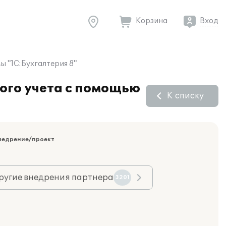
Корзина
Вход
 "1С:Бухгалтерия 8"
ого учета с помощью
К списку
недрение/проект
ругие внедрения партнера
3201