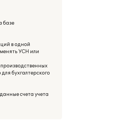
а базе
аций в одной
именять УСН или
о-производственных
 для бухгалтерского
аданные счета учета