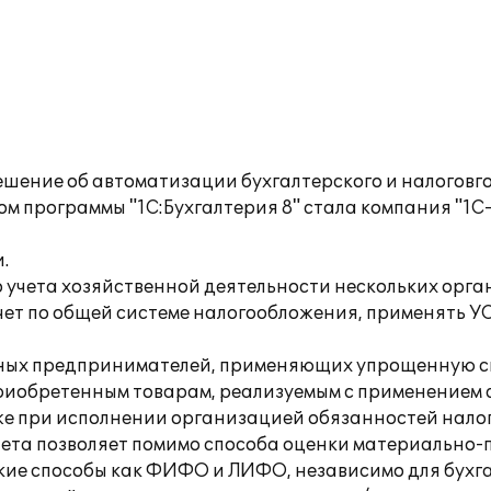
шение об автоматизации бухгалтерского и налоговго 
м программы "1С:Бухгалтерия 8" стала компания "1С-
.
о учета хозяйственной деятельности нескольких орг
ет по общей системе налогообложения, применять УС
ьных предпринимателей, применяющих упрощенную с
риобретенным товарам, реализуемым с применением 
 же при исполнении организацией обязанностей налог
учета позволяет помимо способа оценки материально
акие способы как ФИФО и ЛИФО, независимо для бухга