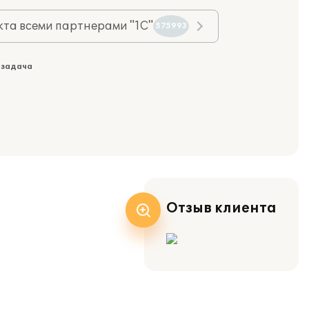
та всеми партнерами "1С"
575993
 задача
Отзыв клиента