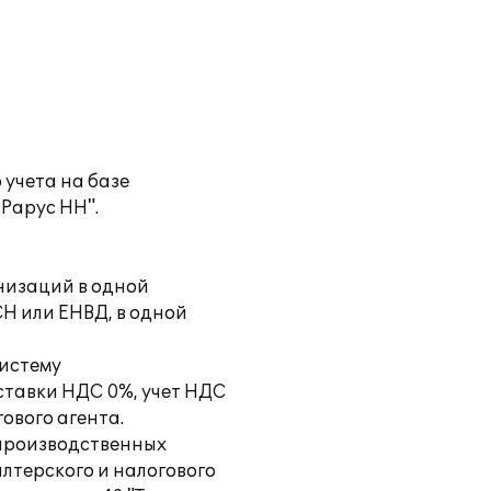
учета на базе
Рарус НН".
анизаций в одной
Н или ЕНВД, в одной
истему
ставки НДС 0%, учет НДС
ового агента.
-производственных
лтерского и налогового