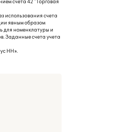
нием счета 42 "Торговая
ез использования счета
ции явным образом
ть для номенклатуры и
ов. Заданные счета учета
ус НН».