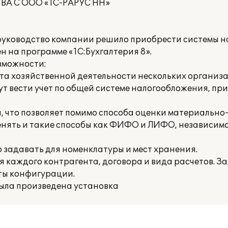
А С ООО «1С-РАРУС НН»
руководство компании решило приобрести системы н
н на программе «1С:Бухгалтерия 8».
зможности:
чета хозяйственной деятельности нескольких организ
 вести учет по общей системе налогообложения, пр
, что позволяет помимо способа оценки материальн
енять и такие способы как ФИФО и ЛИФО, независимо
о задавать для номенклатуры и мест хранения.
я каждого контрагента, договора и вида расчетов. З
ты конфигурации.
ыла произведена установка