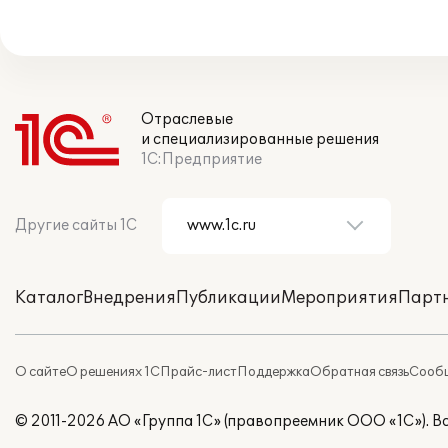
Отраслевые
и специализированные решения
1С:Предприятие
Другие сайты 1С
Каталог
Внедрения
Публикации
Мероприятия
Парт
О сайте
О решениях 1С
Прайс-лист
Поддержка
Обратная связь
Сообщ
© 2011-2026 АО «Группа 1С» (правопреемник ООО «1С»). 