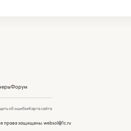
неры
Форум
ить об ошибке
Карта сайта
Все права защищены.
websol@1c.ru