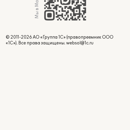
Мы в Max
© 2011-2026 АО «Группа 1С» (правопреемник ООО
«1С»). Все права защищены.
websol@1c.ru