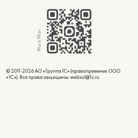
Мы в Max
© 2011-2026 АО «Группа 1С» (правопреемник ООО
«1С»). Все права защищены.
websol@1c.ru