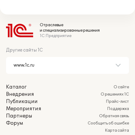
Отраслевые
и специализированные решения
1С:Предприятие
Другие сайты 1С
Каталог
О сайте
Внедрения
О решениях 1С
Публикации
Прайс-лист
Мероприятия
Поддержка
Партнеры
Обратная связь
Форум
Сообщить об ошибке
Карта сайта