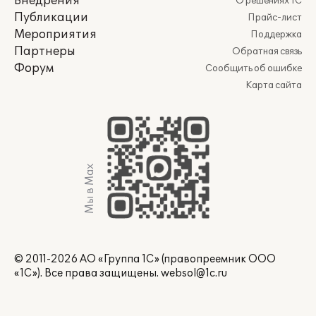
Внедрения
О решениях 1С
Публикации
Прайс-лист
Мероприятия
Поддержка
Партнеры
Обратная связь
Форум
Сообщить об ошибке
Карта сайта
Мы в Max
© 2011-2026 АО «Группа 1С» (правопреемник ООО
«1С»). Все права защищены.
websol@1c.ru