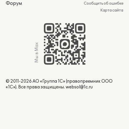
Форум
Сообщить об ошибке
Карта сайта
Мы в Max
© 2011-2026 АО «Группа 1С» (правопреемник ООО
«1С»). Все права защищены.
websol@1c.ru