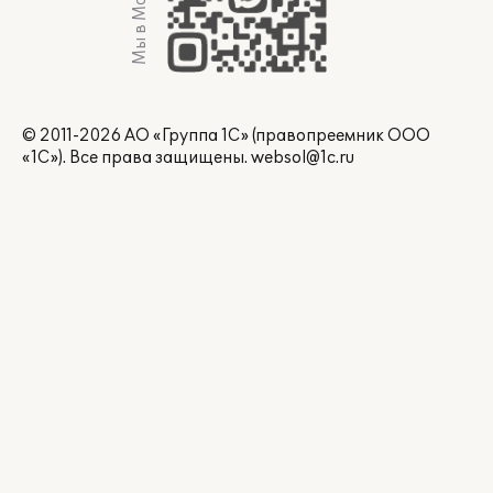
Мы в Max
© 2011-2026 АО «Группа 1С» (правопреемник ООО
«1С»). Все права защищены.
websol@1c.ru