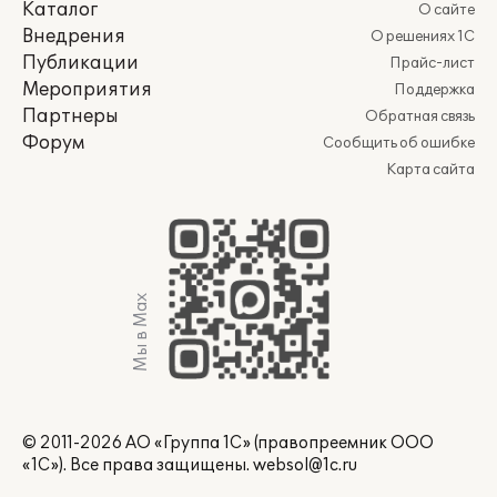
Каталог
О сайте
Внедрения
О решениях 1С
Публикации
Прайс-лист
Мероприятия
Поддержка
Партнеры
Обратная связь
Форум
Сообщить об ошибке
Карта сайта
Мы в Max
© 2011-2026 АО «Группа 1С» (правопреемник ООО
«1С»). Все права защищены.
websol@1c.ru