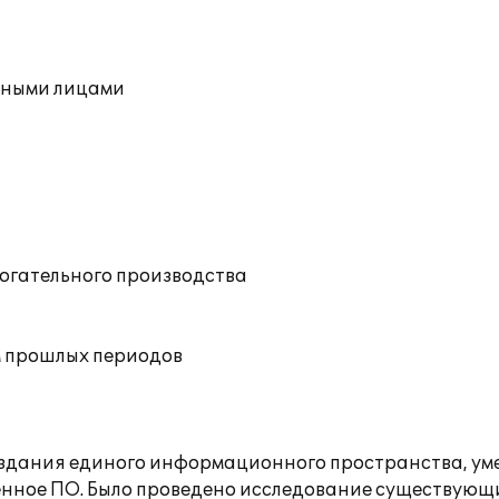
етными лицами
могательного производства
м прошлых периодов
здания единого информационного пространства, ум
енное ПО. Было проведено исследование существующи