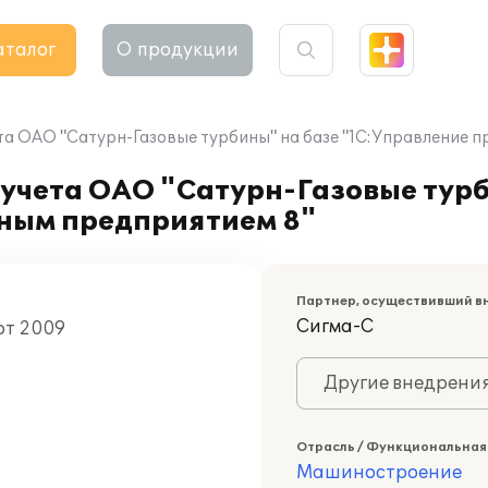
аталог
О продукции
та ОАО "Сатурн-Газовые турбины" на базе "1С:Управление 
учета ОАО "Сатурн-Газовые турб
ным предприятием 8"
Партнер, осуществивший в
Сигма-С
рт 2009
Другие внедрени
Отрасль / Функциональная
Машиностроение