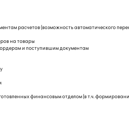
ументам расчетов (возможность автоматического пер
ров на товары
о ордерам и поступившим документам
ту
м
дготовленных финансовым отделом (в т.ч. формирова