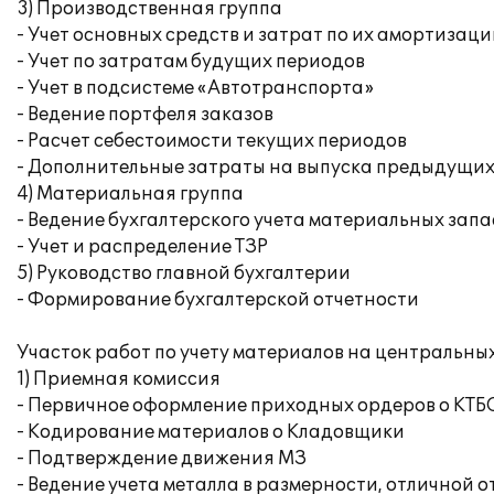
3) Производственная группа
- Учет основных средств и затрат по их амортизац
- Учет по затратам будущих периодов
- Учет в подсистеме «Автотранспорта»
- Ведение портфеля заказов
- Расчет себестоимости текущих периодов
- Дополнительные затраты на выпуска предыдущи
4) Материальная группа
- Ведение бухгалтерского учета материальных запа
- Учет и распределение ТЗР
5) Руководство главной бухгалтерии
- Формирование бухгалтерской отчетности
Участок работ по учету материалов на центральны
1) Приемная комиссия
- Первичное оформление приходных ордеров о КТБ
- Кодирование материалов о Кладовщики
- Подтверждение движения МЗ
- Ведение учета металла в размерности, отличной 