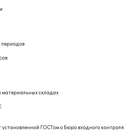
ии
х периодов
сов
х материальных складах
С
от установленной ГОСТом о Бюро входного контроля