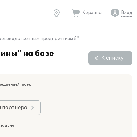
Корзина
Вход
производственным предприятием 8"
ины" на базе
К списку
недрение/проект
я партнера
 задача