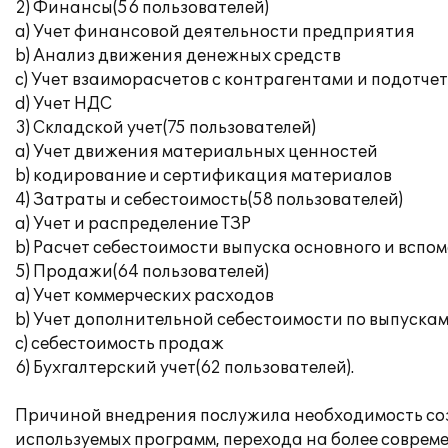
2) Финансы(56 пользователей)
a) Учет финансовой деятельности предприятия
b) Анализ движения денежных средств
c) Учет взаиморасчетов с контрагентами и подотч
d) Учет НДС
3) Складской учет(75 пользователей)
a) Учет движения материальных ценностей
b) кодирование и сертификация материалов
4) Затраты и себестоимость(58 пользователей)
a) Учет и распределение ТЗР
b) Расчет себестоимости выпуска основного и вспо
5) Продажи(64 пользователей)
a) Учет коммерческих расходов
b) Учет дополнительной себестоимости по выпуска
c) себестоимость продаж
6) Бухгалтерский учет(62 пользователей).
Причиной внедрения послужила необходимость со
используемых программ, перехода на более соврем