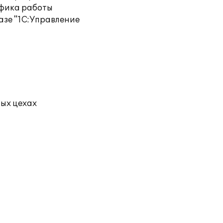
ифика работы
азе "1С:Управление
ых цехах