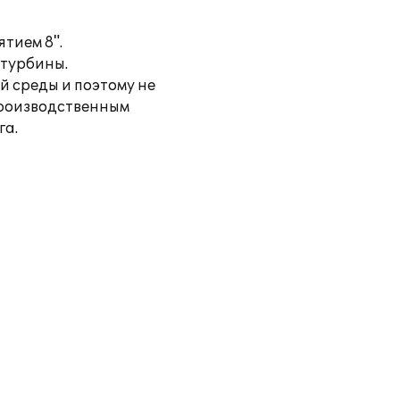
тием 8".
 турбины.
й среды и поэтому не
производственным
га.