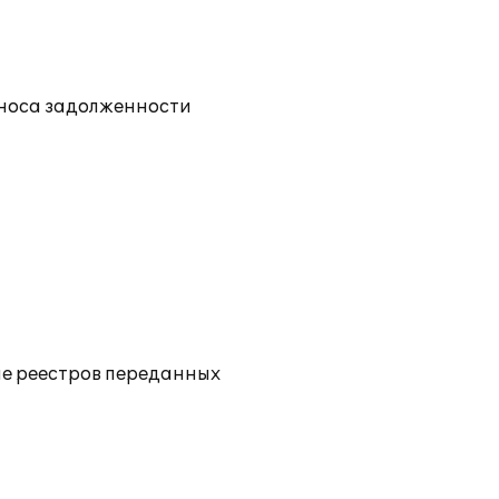
еноса задолженности
ние реестров переданных