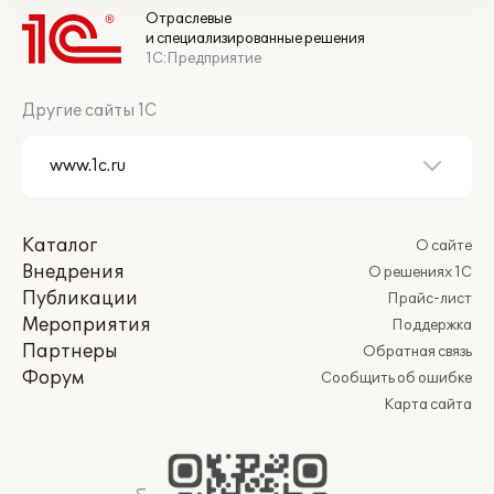
Отраслевые
и специализированные решения
1С:Предприятие
Другие сайты 1С
Каталог
О сайте
Внедрения
О решениях 1С
Публикации
Прайс-лист
Мероприятия
Поддержка
Партнеры
Обратная связь
Форум
Сообщить об ошибке
Карта сайта