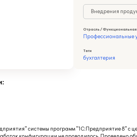
Внедрения продук
Отрасль / Функциональная
Профессиональные у
Теги
бухгалтерия
и:
дприятия" системы программ "1С:Предприятие 8" с ц
аботок конфигурации не проводилось. Проведено обу