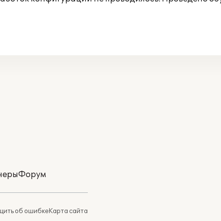
неры
Форум
ить об ошибке
Карта сайта