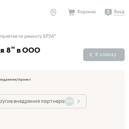
Корзина
Вход
дприятие по ремонту БРЭА"
я 8" в ООО
К списку
недрение/проект
ругие внедрения партнера
465