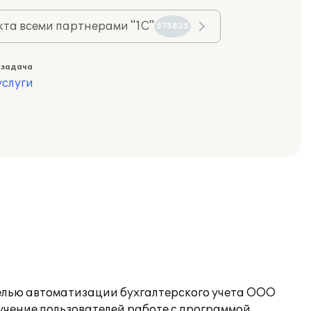
та всеми партнерами "1С"
575825
 задача
слуги
елью автоматизации бухгалтерского учета ООО
чение пользователей работе с программой.