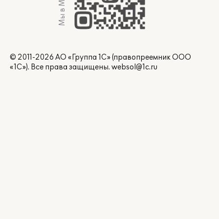
Мы в Max
© 2011-2026 АО «Группа 1С» (правопреемник ООО
«1С»). Все права защищены.
websol@1c.ru