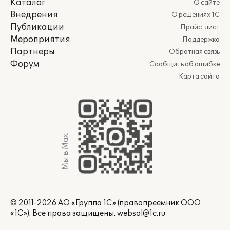
Каталог
О сайте
Внедрения
О решениях 1С
Публикации
Прайс-лист
Мероприятия
Поддержка
Партнеры
Обратная связь
Форум
Сообщить об ошибке
Карта сайта
Мы в Max
© 2011-2026 АО «Группа 1С» (правопреемник ООО
«1С»). Все права защищены.
websol@1c.ru