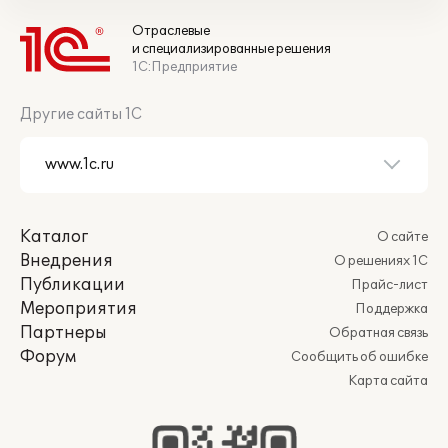
Отраслевые
и специализированные решения
1С:Предприятие
Другие сайты 1С
Каталог
О сайте
Внедрения
О решениях 1С
Публикации
Прайс-лист
Мероприятия
Поддержка
Партнеры
Обратная связь
Форум
Сообщить об ошибке
Карта сайта