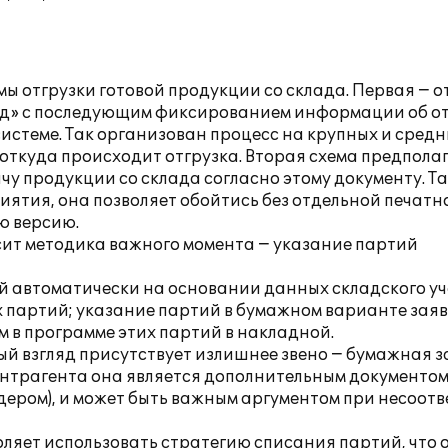
ы отгрузки готовой продукции со склада. Первая − о
лад» с последующим фиксированием информации об от
стеме. Так организован процесс на крупных и средн
откуда происходит отгрузка. Вторая схема предпола
у продукции со склада согласно этому документу. Т
ятия, она позволяет обойтись без отдельной печатн
ю версию.
сит методика важного момента − указание партий
 автоматически на основании данных складского уч
 партий; указание партий в бумажном варианте зая
в программе этих партий в накладной.
й взгляд присутствует излишнее звено − бумажная з
онтрагента она является дополнительным документом
дером), и может быть важным аргументом при несоот
ляет использовать стратегию списания партий, что 