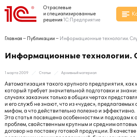
Отраслевые
К
и специализированные
решения
1С:Предприятие
Главная
Публикации
Информационные технологии. Сл
Информационные технологии. С
1 марта 2009
Статьи
Архивный материал
Автоматизация такого крупного предприятия, как 
который требует значительной подготовки и знания
случаях заказчик только в общих чертах представл
и его служб не знают, что из «чудес», предлагае
мифом, а что действительно полезно и эффективно.
Эта статья посвящена особенностям и подходам к 
проблем, свойственным крупным и средним оптовы
договор на поставку готовой продукции. В качест