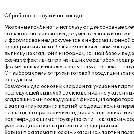
Обработка отгрузки на складах
Молочные комбинаты используют две основные схем
со склада на основании документа «заявки на ск
и формированием документов в информационной си
предприятиях или с большим количеством складов, 
выписку накладной в информационной базе и выдач
схема эффективна при меньших масштабах предпри
формы заявки и использовать только ее электронну
От выбора схемы отгрузки готовой продукции зави
продукции.
Возможны два основных варианта: указание партий
последующей выдачей со склада именно указанных
кладовщиком и последующая фиксация оператором 
В варианте указания партий кладовщиком на первы
на склад, но при наличии подписи кладовщика и к
подтверждающим отгрузку (по сути − складским ор
учетных данных контрагента и предприятия.
Вариант с автоматическим указанием партий позво