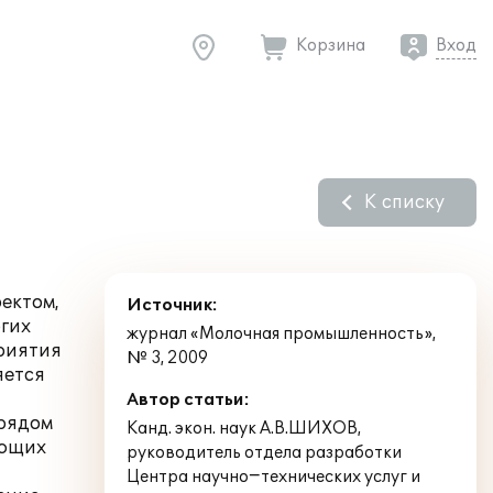
Корзина
Вход
К списку
ектом,
Источник:
огих
журнал «Молочная промышленность»,
приятия
№ 3, 2009
яется
Автор статьи:
 рядом
Канд. экон. наук А.В.ШИХОВ,
еющих
руководитель отдела разработки
Центра научно−технических услуг и