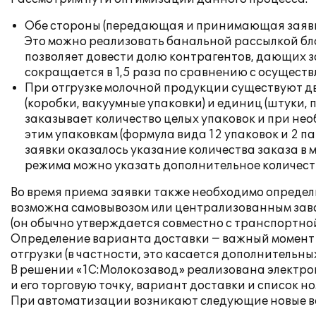
Обе стороны (передающая и принимающая заявк
Это можно реализовать банальной рассылкой бла
позволяет довести долю контрагентов, дающих з
сокращается в 1,5 раза по сравнению с осуществ
При отгрузке молочной продукции существуют дв
(коробки, вакуумные упаковки) и единиц (штуки
заказывает количество целых упаковок и при не
этим упаковкам (формула вида 12 упаковок и 2 п
заявки оказалось указание количества заказа в
режима можно указать дополнительное количество
Во время приема заявки также необходимо определ
возможна самовывозом или централизованным заво
(он обычно утверждается совместно с транспортно
Определение варианта доставки − важный момент 
отгрузки (в частности, это касается дополнительных
В решении «1С:Молокозавод» реализована электро
и его торговую точку, вариант доставки и список н
При автоматизации возникают следующие новые в