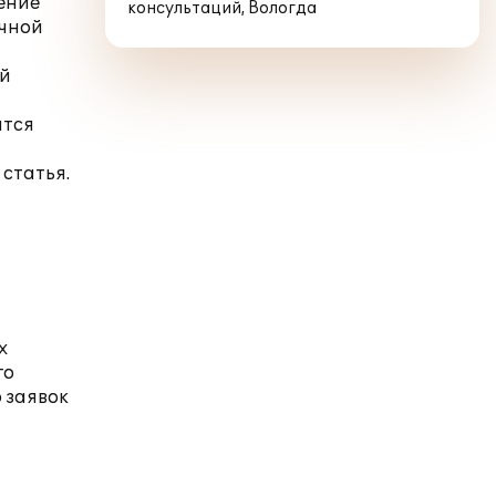
ение
консультаций, Вологда
очной
ой
ится
 статья.
х
го
 заявок