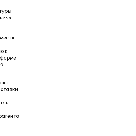
туры.
овиях
и
«мест»
о к
 форме
го
авка
оставки
нтов
рагента