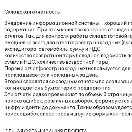
Складская отчетность
Внедрение информационной системы − хороший пово
содержание. При этом качество контроля отнюдь не
отчетов. Так, для контроля работы склада готово
ежедневно всего два отчета: реестр накладных (вкл
экспедитора, автомобиль, сумму и НДС,
количество возвратной тары); сводная ведомость п
сумму и НДС, количество возвратной тары).
Первый отчет (реестр накладных) используется дл
прикладывается к накладным за день.
Второй сверяется со сводным отчетом по реализаци
копия сдается в бухгалтерию предприятия.
Эти отчеты редко превышают по объему 3 страницы
поиска ошибок, различных выборок, формируются 
цифру и дойти до документа. Таким образом удаетс
поиск ошибок операторов и другие формы контроля
ОБЩАЯ ОРГАНИЗАЦИЯ ПРОЕКТА