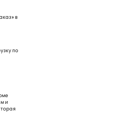
аказ» в
узку по
рме
ам и
оторая