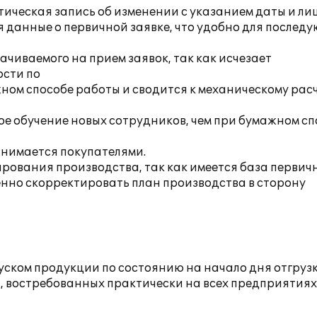
тическая запись об изменении с указанием даты и ли
данные о первичной заявке, что удобно для послед
чиваемого на прием заявок, так как исчезает
ости по
ном способе работы и сводится к механическому рас
е обучение новых сотрудников, чем при бумажном сп
нимается покупателями.
ования производства, так как имеется база первич
енно скорректировать план производства в сторону
уском продукции по состоянию на начало дня отгруз
 востребованных практически на всех предприятиях