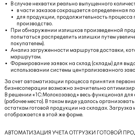
В случае нехватки реально выпущенного количес
в части заказов сокращается определенная по
для продукции, продолжительность процесса 
производство.
При обнаружении излишков произведенной проду
попытаться распределить излишки путем увеличе
покупателем).
Анализ загруженности маршрутов доставки, кот
маршрутам.
Формирование заявок на склад (склады) для выд
использовании системы централизованного заво
За счет автоматизации процесса принятия первона
бизнесоперации возможно значительно оптимизир
В решении «1С:Молокозавод» весь функционал для
(рабочее место). В таком виде удалось организова
остаткам готовой продукции на складах. Загрузка
отображается в этой же форме.
АВТОМАТИЗАЦИЯ УЧЕТА ОТГРУЗКИ ГОТОВОЙ ПР