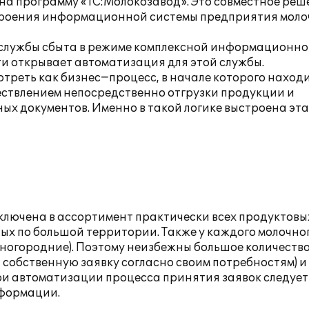
на программу «1С:Молокозавод». Это совместное реш
троения информационной системы предприятия мол
 службы сбыта в режиме комплексной информационн
и открывает автоматизация для этой службы.
отреть как бизнес−процесс, в начале которого наход
ествлением непосредственно отгрузки продукции и
х документов. Именно в такой логике выстроена эта
ключена в ассортимент практически всех продуктовы
ых по большой территории. Также у каждого молочно
иногородние). Поэтому неизбежны большое количество
 собственную заявку согласно своим потребностям) и
ри автоматизации процесса принятия заявок следует
нформации.