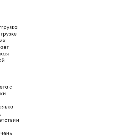
тгрузка
грузке
их
гает
акая
ой
ета с
вки
аявка
,
ветствии
очень