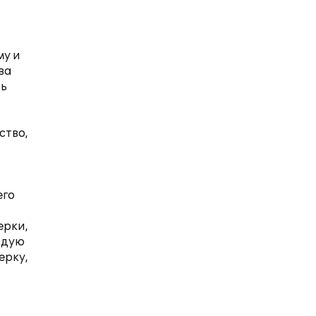
му и
ва
ть
ство,
его
ерки,
ждую
ерку,