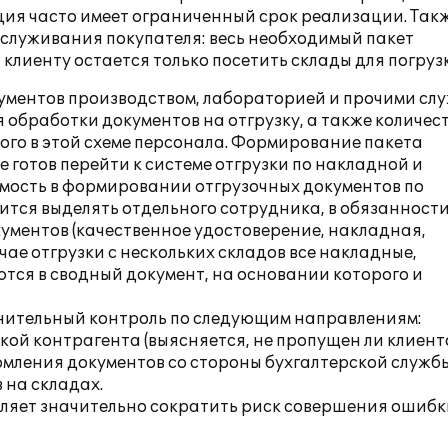
ция часто имеет ограниченный срок реализации. Такж
бслуживания покупателя: весь необходимый пакет
клиенту остается только посетить склады для погруз
ументов производством, лабораторией и прочими сл
обработки документов на отгрузку, а также количес
ого в этой схеме персонала. Формирование пакета
 готов перейти к системе отгрузки по накладной и
имость в формировании отгрузочных документов по
дится выделять отдельного сотрудника, в обязанност
ументов (качественное удостоверение, накладная,
учае отгрузки с нескольких складов все накладные,
ся в сводный документ, на основании которого и
лнительный контроль по следующим направлениям:
кой контрагента (выясняется, не пропущен ли клиент
мления документов со стороны бухгалтерской службы
 на складах.
оляет значительно сократить риск совершения ошибк