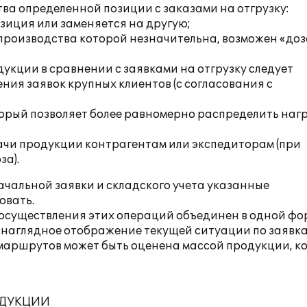
тва определенной позиции с заказами на отгрузку:
зиция или заменяется на другую;
производства которой незначительна, возможен «доз
кции в сравнении с заявками на отгрузку следует
ния заявок крупных клиентов (с согласования с
орый позволяет более равномерно распределить нагр
ачи продукции контрагентам или экспедиторам (при
за).
чальной заявки и складского учета указанные
овать.
 осуществления этих операций объединен в одной фо
ть наглядное отображение текущей ситуации по заявк
 маршрутов может быть оценена массой продукции, к
ОДУКЦИИ