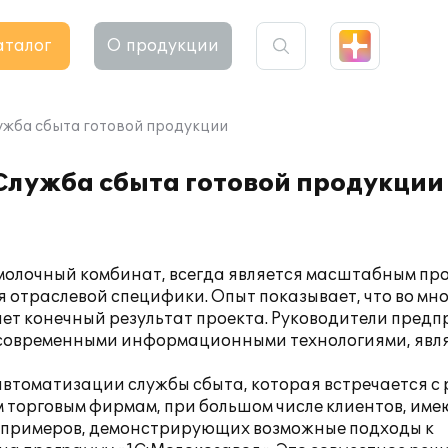
аталог
О продукции
ужба сбыта готовой продукции
лужба сбыта готовой продукции
молочный комбинат, всегда является масштабным про
 отраслевой специфики. Опыт показывает, что во мн
яет конечный результат проекта. Руководители пред
мых современными информационными технологиями, явл
автоматизации службы сбыта, которая встречается с
м торговым фирмам, при большом числе клиентов, им
ве примеров, демонстрирующих возможные подходы к