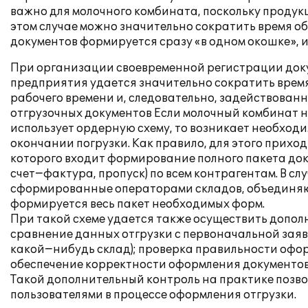
важно для молочного комбината, поскольку продук
этом случае можно значительно сократить время о
документов формируется сразу «в одном окошке», и 
При организации своевременной регистрации док
предприятия удается значительно сократить время 
рабочего времени и, следовательно, задействованн
отгрузочных документов Если молочный комбинат не
использует ордерную схему, то возникает необход
окончании погрузки. Как правило, для этого прихо
которого входит формирование полного пакета док
счет−фактура, пропуск) по всем контрагентам. В сл
сформированные операторами складов, объединяют
формируется весь пакет необходимых форм.
При такой схеме удается также осуществить допо
сравнение данных отгрузки с первоначальной заяв
какой−нибудь склад); проверка правильности офор
обеспечение корректности оформления документов
Такой дополнительный контроль на практике позв
пользователями в процессе оформления отгрузки.