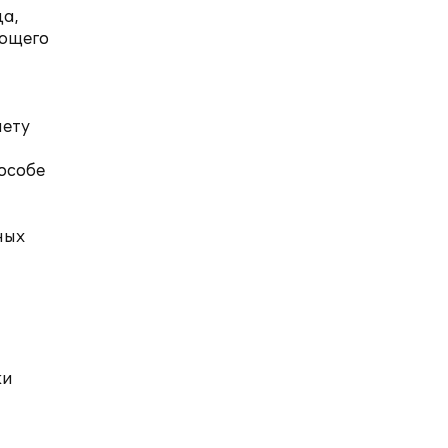
ца,
ующего
чету
особе
ных
ки