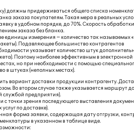
у) должны придерживаться общего списка номенкла
нка заказа покупателям. Такая мера в реальных усл
аявку в удобном порядке, до 70%. Скорость обработк
лением заказа без бланка.
е единицы измерения − количество так называемых 
, пакеты). Подавляющее большинство контрагентов
обходимости указывает количество штук дополнительн
акета). Поэтому наиболее эффективным в электронной
 местах, но при необходимости с помощью специально
 в штуках (неполных местах).
ить вариант доставки продукции контрагенту. Дост
зом. Во втором случае также указывается маршрут д
й службой предприятия).
и с точки зрения последующего выставления докуме
 услуг по доставке).
нная форма заявки, содержащая дату отгрузки, конт
оменклатуры в указанном в таблице виде.
озможности: