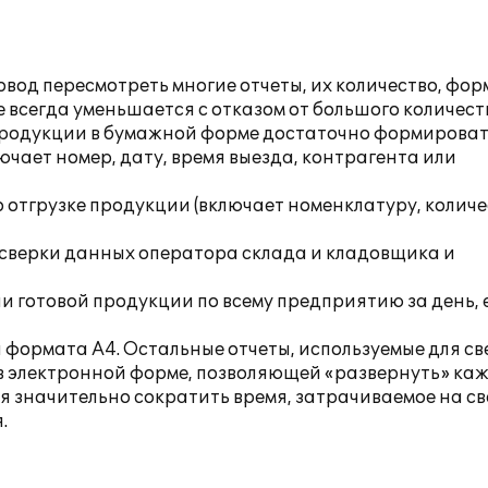
д пересмотреть многие отчеты, их количество, фор
 всегда уменьшается с отказом от большого количест
й продукции в бумажной форме достаточно формирова
ючает номер, дату, время выезда, контрагента или
о отгрузке продукции (включает номенклатуру, количе
я сверки данных оператора склада и кладовщика и
и готовой продукции по всему предприятию за день, 
 формата А4. Остальные отчеты, используемые для св
в электронной форме, позволяющей «развернуть» ка
я значительно сократить время, затрачиваемое на св
.