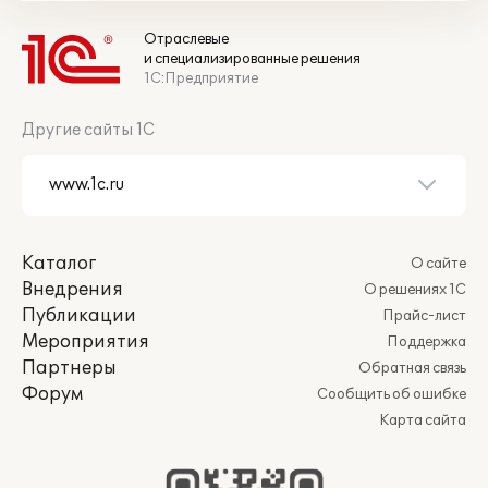
Отраслевые
и специализированные решения
1С:Предприятие
Другие сайты 1С
Каталог
О сайте
Внедрения
О решениях 1С
Публикации
Прайс-лист
Мероприятия
Поддержка
Партнеры
Обратная связь
Форум
Сообщить об ошибке
Карта сайта