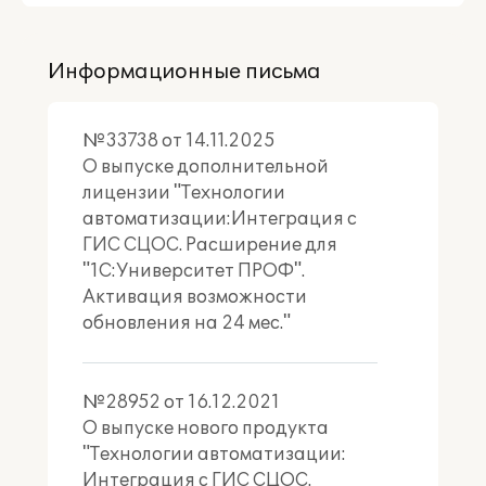
Информацию об образовательных
программах
Информацию об учебных планах
Информационные письма
Информацию о дисциплинах
Связь учебных планов и дисциплин
Сведению о студентах
№33738 от 14.11.2025
Связь учебных планов и студентов
О выпуске дополнительной
Сведения об успеваемости (оценках)
лицензии "Технологии
студентов
Движение контингента (зачисление,
автоматизации:Интеграция с
отчисление, академический отпуск и
ГИС СЦОС. Расширение для
пр.)
"1С:Университет ПРОФ".
Активация возможности
Подробная
обновления на 24 мес."
информация:
https://1c.ru/news/info.jsp?
id=28952
№28952 от 16.12.2021
О выпуске нового продукта
Подробное описание
"Технологии автоматизации:
Интеграция с ГИС СЦОС.