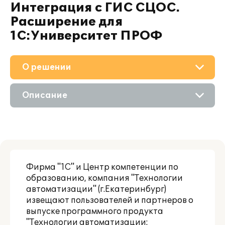
Интеграция с ГИС СЦОС.
Расширение для
1С:Университет ПРОФ
О решении
Приобретение
Описание
Поддержка
Возможности
Материалы
Партнерам
Фирма "1С" и Центр компетенции по
образованию, компания "Технологии
автоматизации" (г.Екатеринбург)
извещают пользователей и партнеров о
выпуске программного продукта
"Технологии автоматизации: